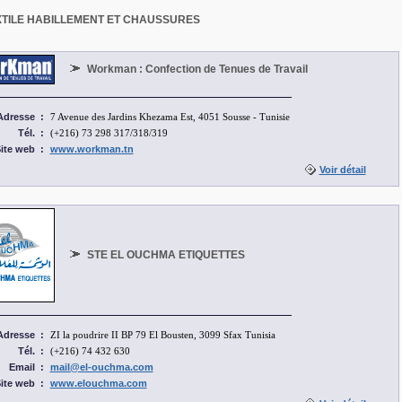
XTILE HABILLEMENT ET CHAUSSURES
Workman : Confection de Tenues de Travail
Adresse
:
7 Avenue des Jardins Khezama Est, 4051 Sousse - Tunisie
Tél.
:
(+216) 73 298 317/318/319
ite web
:
www.workman.tn
Voir détail
STE EL OUCHMA ETIQUETTES
Adresse
:
ZI la poudrire II BP 79 El Bousten, 3099 Sfax Tunisia
Tél.
:
(+216) 74 432 630
Email
:
mail@el-ouchma.com
ite web
:
www.elouchma.com