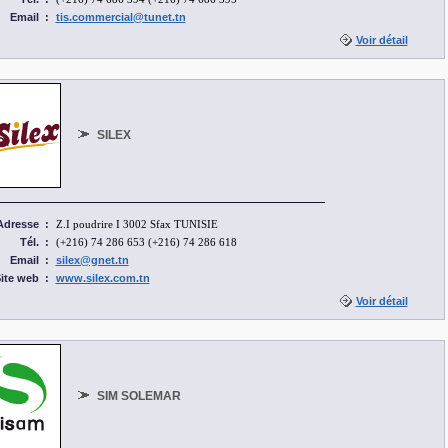
Email
:
tis.commercial@tunet.tn
Voir détail
SILEX
Adresse
:
Z.I poudrire I 3002 Sfax TUNISIE
Tél.
:
(+216) 74 286 653 (+216) 74 286 618
Email
:
silex@gnet.tn
ite web
:
www.silex.com.tn
Voir détail
SIM SOLEMAR