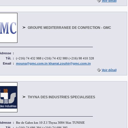
Voir détail
GROUPE MEDITERRANEE DE CONFECTION - GMC
Adresse
:
Tél.
:
(+216) 74 432 988 (+216) 74 432 980 (+216) 98 410 328
Email
:
mouna@gmc.com.tn kharrat.zouhir@gmc.com.tn
Voir détail
THYNA DES INDUSTRIES SPECIALISEES
Adresse
:
Rte de Gabes km 10 Z.I Thyna 3084 Sfax TUNISIE
Tél.
:
(+216) 74 686 394 (+216) 74 686 395