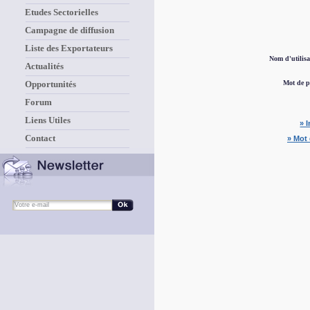
Etudes Sectorielles
Campagne de diffusion
Liste des Exportateurs
Nom d'utilisa
Actualités
Opportunités
Mot de p
Forum
Liens Utiles
» 
Contact
» Mot 